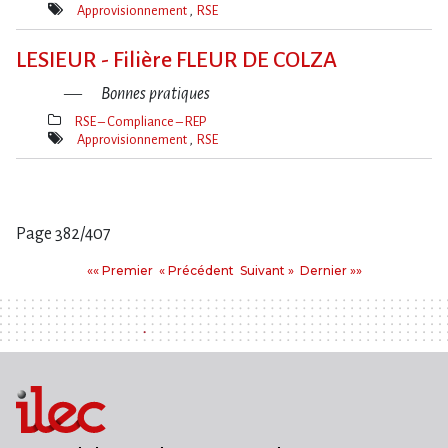
Thèmes(s)
Approvisionnement
RSE
Mot(s)-
clé(s)
LESIEUR - Filière FLEUR DE COLZA
Bonnes pratiques
RSE – Compliance – REP
Thèmes(s)
Approvisionnement
RSE
Mot(s)-
clé(s)
Page 382/407
Pages
Premier
Précédent
Suivant
Dernier
«« Premier
« Précédent
Suivant »
Dernier »»
: