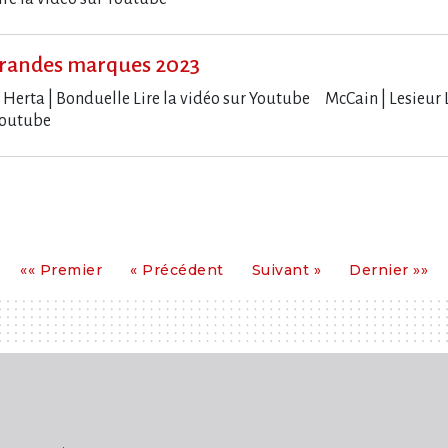
randes marques 2023
e Herta | Bonduelle Lire la vidéo sur Youtube McCain | Lesieur 
r Youtube
Premier
Précédent
Suivant
Dernier
«« Premier
« Précédent
Suivant »
Dernier »»