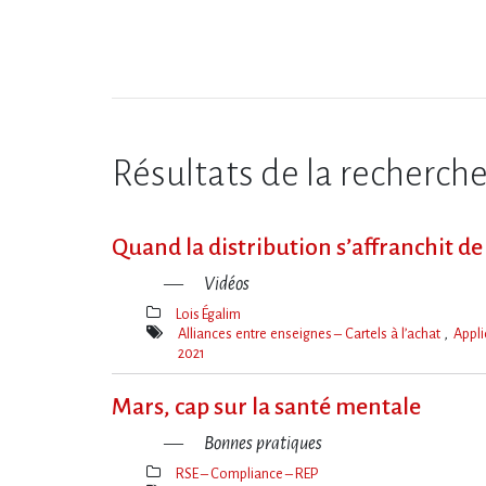
Résultats de la recherch
Quand la distribution s’affranchit de 
Vidéos
Lois Égalim
Thèmes(s)
Alliances entre enseignes – Cartels à l’achat
Appli
2021
Mot(s)-
clé(s)
Mars, cap sur la santé mentale
Bonnes pratiques
RSE – Compliance – REP