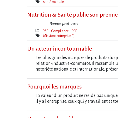
Thèmes(s)
santé mentale
Mot(s)-
clé(s)
Nutrition & Santé publie son premier
Bonnes pratiques
RSE – Compliance – REP
Thèmes(s)
Mission (entreprise à)
Mot(s)-
clé(s)
Un acteur incontournable
Les plus grandes marques de produits du quo
relation-industrie-commerce. Il rassemble 
notoriété nationale et internationale, prés
Pourquoi les marques
La valeur d’un produit ne réside pas uniquem
il y a l’entreprise, ceux qui y travaillent e