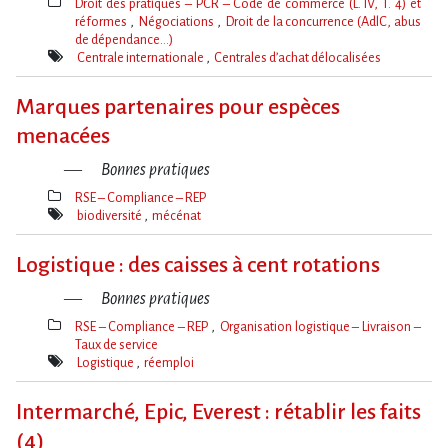
Droit des pratiques – PCR – Code de commerce (L. IV, T. 4) et
réformes
Négociations
Droit de la concurrence (AdlC, abus
de dépendance…)
Thèmes(s)
Centrale internationale
Centrales d’achat délocalisées
Mot(s)-
clé(s)
Marques partenaires pour espèces
menacées
Bonnes pratiques
RSE – Compliance – REP
Thèmes(s)
biodiversité
mécénat
Mot(s)-
clé(s)
Logistique : des caisses à cent rotations
Bonnes pratiques
RSE – Compliance – REP
Organisation logistique – Livraison –
Taux de service
Thèmes(s)
Logistique
réemploi
Mot(s)-
clé(s)
Intermarché, Epic, Everest : rétablir les faits
(4)