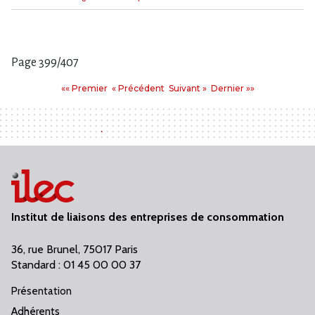
Mot(s)-
clé(s)
Page 399/407
Pages
Premier
Précédent
Suivant
Dernier
«« Premier
« Précédent
Suivant »
Dernier »»
:
Institut de liaisons des entreprises de consommation
36, rue Brunel, 75017 Paris
Standard : 01 45 00 00 37
Présentation
Adhérents