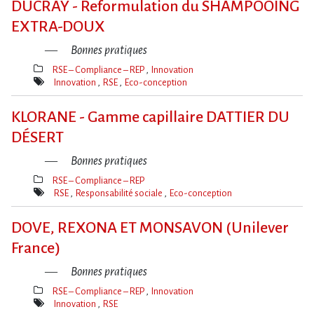
DUCRAY - Reformulation du SHAMPOOING
EXTRA-DOUX
Bonnes pratiques
RSE – Compliance – REP
Innovation
Thèmes(s)
Innovation
RSE
Eco-conception
Mot(s)-
clé(s)
KLORANE - Gamme capillaire DATTIER DU
DÉSERT
Bonnes pratiques
RSE – Compliance – REP
Thèmes(s)
RSE
Responsabilité sociale
Eco-conception
Mot(s)-
clé(s)
DOVE, REXONA ET MONSAVON (Unilever
France)
Bonnes pratiques
RSE – Compliance – REP
Innovation
Thèmes(s)
Innovation
RSE