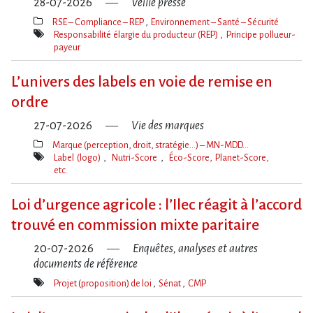
28-07-2026
Veille presse
RSE – Compliance – REP
Environnement – Santé – Sécurité
Thèmes(s)
Responsabilité élargie du producteur (REP)
Principe pollueur-
payeur
Mot(s)-
clé(s)
L’univers des labels en voie de remise en
ordre
27-07-2026
Vie des marques
Marque (perception, droit, stratégie…) – MN-MDD…
Thèmes(s)
Label (logo)
Nutri-Score
Éco-Score, Planet-Score,
etc.
Mot(s)-
clé(s)
Loi d​‌’urgence agricole : l​‌’Ilec réagit à l​‌’accord
trouvé en commission mixte paritaire
20-07-2026
Enquêtes, analyses et autres
documents de référence
Projet (proposition) de loi
Sénat
CMP
Mot(s)-
clé(s)