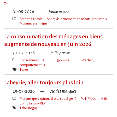
»
01-08-2026
Veille presse
Amont agricole – Approvisionnement et achats industriels –
Matières premières
Thèmes(s)
La consommation des ménages en biens
augmente de nouveau en juin 2026
30-07-2026
Veille presse
Consommateurs (pouvoir d’achat,
comportement…)
Thèmes(s)
Insee
Mot(s)-
clé(s)
Labeyrie, aller toujours plus loin
29-07-2026
Vie des marques
Marque (perception, droit, stratégie…) – MN-MDD…
RSE –
Compliance – REP
Thèmes(s)
Label (logo)
Mot(s)-