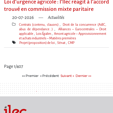
Loi d​‌’urgence agricole : l​‌’Ilec réagit à l​‌’accord
trouvé en commission mixte paritaire
20-07-2026
Actualités
Contrats (contenu, clauses)
Droit de la concurrence (AdlC,
abus de dépendance…)
Alliances – Eurocentrales – Droit
applicable
Lois Égalim
Amont agricole – Approvisionnement
et achats industriels – Matières premières
Thèmes(s)
Projet (proposition) de loi
Sénat
CMP
Mot(s)-
clé(s)
Page 1/407
Pages
Premier
Précédent
Suivant
Dernier
«« Premier
« Précédent
Suivant »
Dernier »»
: