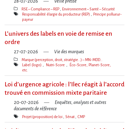
28-07-2026
Veille presse
RSE – Compliance – REP
Environnement – Santé – Sécurité
Thèmes(s)
Responsabilité élargie du producteur (REP)
Principe pollueur-
payeur
Mot(s)-
clé(s)
L’univers des labels en voie de remise en
ordre
27-07-2026
Vie des marques
Marque (perception, droit, stratégie…) – MN-MDD…
Thèmes(s)
Label (logo)
Nutri-Score
Éco-Score, Planet-Score,
etc.
Mot(s)-
clé(s)
Loi d​‌’urgence agricole : l​‌’Ilec réagit à l​‌’accord
trouvé en commission mixte paritaire
20-07-2026
Enquêtes, analyses et autres
documents de référence
Projet (proposition) de loi
Sénat
CMP
Mot(s)-
clé(s)