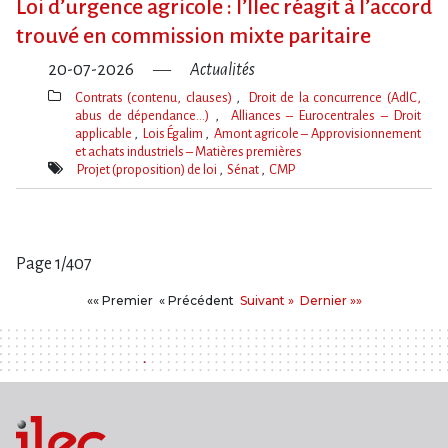
Loi d​‌’urgence agricole : l​‌’Ilec réagit à l​‌’accord
trouvé en commission mixte paritaire
20-07-2026
Actualités
Contrats (contenu, clauses)
Droit de la concurrence (AdlC,
abus de dépendance…)
Alliances – Eurocentrales – Droit
applicable
Lois Égalim
Amont agricole – Approvisionnement
et achats industriels – Matières premières
Thèmes(s)
Projet (proposition) de loi
Sénat
CMP
Mot(s)-
clé(s)
Page 1/407
Pages
Premier
Précédent
Suivant
Dernier
«« Premier
« Précédent
Suivant »
Dernier »»
: