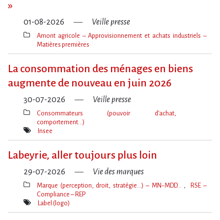
»
01-08-2026
Veille presse
Amont agricole – Approvisionnement et achats industriels –
Matières premières
Thèmes(s)
La consommation des ménages en biens
augmente de nouveau en juin 2026
30-07-2026
Veille presse
Consommateurs (pouvoir d’achat,
comportement…)
Thèmes(s)
Insee
Mot(s)-
clé(s)
Labeyrie, aller toujours plus loin
29-07-2026
Vie des marques
Marque (perception, droit, stratégie…) – MN-MDD…
RSE –
Compliance – REP
Thèmes(s)
Label (logo)
Mot(s)-