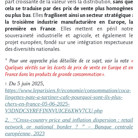
part croissante de la valeur vers la distribution,
sans que
cela se traduise par des prix de vente plus homogènes
ou plus bas
. Elles
fragilisent ainsi un secteur stratégique :
la troisième industrie manufacturière en Europe, la
première en France
. Elles mettent en péril notre
souveraineté industrielle et agricole, et également le
projet européen, fondé sur une intégration respectueuse
des diversités nationales.
* Pour une approche plus détaillée de ce sujet, voir la note
«
Quelques vérités sur les écarts de prix de vente en Europe et en
France dans les produits de grande consommation »
.
Du 5 juin 2025,
1.
https://www.leparisien.fr/economie/consommation/coca-
lingettes-pate-a-tartiner-cafe-pourquoi-sont-ils-plus-
chers-en-france-05-06-2025-
V3DNDCSYRFFINNVUICE6XWV7CU.php
2. “Cross-country price and inflation dispersion : retail
network or national border ? ” – Banque centrale
européenne, 2023