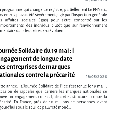
 programme qui change de registre, partiellement Le PNNS 4,
os en 2023, avait été sévèrement jugé par l​‌’Inspection générale
s affaires sociales (Igas) pour s​‌’être concentré sur les
mportements des individus plutôt que sur l​‌’environnement
imentaire dans lequel ceux-ci évoluen...
ournée Solidaire du 19 mai : l​
’engagement de longue date
es entreprises de marques
ationales contre la précarité
18/05/2026
tte année, la Journée Solidaire de l​‌’Ilec s​‌’est tenue le 19 mai. L​
occasion de rappeler que derrière les marques nationales se
ouve un engagement collectif, discret et structurel, contre la
écarité. En France, près de 10 millions de personnes vivent
jourd’hui sous le seuil de pauvreté moné...