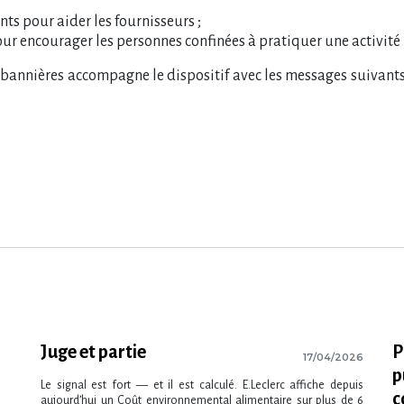
nts pour aider les fournisseurs ;
r encourager les personnes confinées à pratiquer une activité p
 bannières accompagne le dispositif avec les messages suivants
Juge et partie
P
17/04/2026
p
Le signal est fort — et il est calculé. E.Leclerc affiche depuis
c
aujourd​‌’hui un Coût environnemental alimentaire sur plus de 6