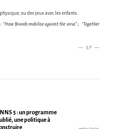
hysique, ou des jeux avec les enfants.
 :
“How Brands mobilise against the virus”
;
“Together
S.P.
NNS 5 : un programme
ublié, une politique à
onstruire
08/04/2026