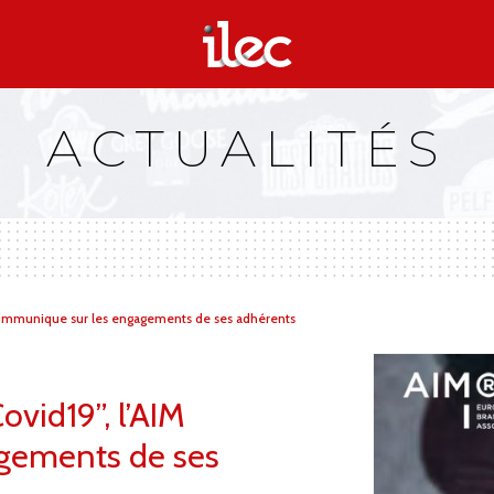
ACTUALITÉS
communique sur les engagements de ses adhérents
vid19”, l’AIM
gements de ses