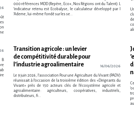
000 références MDD (Repère, Eco+, Nos Régions ont du Talent). L​
26
‌’indicateur retenu est Ecobalyse, le calculateur développé par l​
Un
‌’Ademe, lui-même fondé sur les se...
cl
oût
de
nes
co
ion
al
Une
Transition agricole : un levier
J
26
de compétitivité durable pour
‌
s B
l’industrie agroalimentaire
d
ore
16/06/2026
Lab
n
ire
Le 9 juin 2026, l’association Pour une Agriculture du Vivant (PADV)
réunissait à l’occasion de la troisième édition des « Dirigeants du
Ce
Vivant » près de 150 acteurs clés de l’écosystème agricole et
‌’
agroalimentaire : agriculteurs, coopératives, industriels,
tr
distributeurs, fi...
pr
au