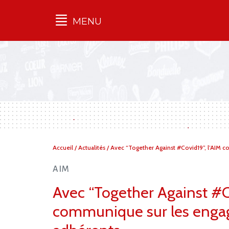
MENU
Qu'est-ce que l’Ilec
Communiqués de presse
Publications
Campagnes
multimarques
Dans la presse
Vous
Accueil
/
Actualités
/
Avec “Together Against #Covid19”, l’AIM 
êtes
ici :
AIM
Avec “Together Against #Co
communique sur les enga