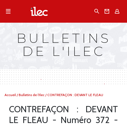
Qu'est-ce que l’Ilec
Recherche
Conta
E
Communiqués de presse
Publications
BULLETINS
Campagnes multimarques
DE L'ILEC
Dans la presse
Vous
Accueil
/
Bulletins de l'Ilec
/
CONTREFAÇON : DEVANT LE FLEAU
êtes
ici :
CONTREFAÇON : DEVANT
LE FLEAU - Numéro 372 -