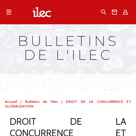
Qu'est-ce que l’Ilec
Recherche
Conta
E
Communiqués de presse
Publications
BULLETINS
Campagnes multimarques
DE L'ILEC
Dans la presse
Vous
Accueil
/
Bulletins de l'Ilec
/
DROIT DE LA CONCURRENCE ET
êtes
GLOBALISATION
ici :
DROIT DE LA
CONCURRENCE ET