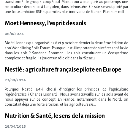
transformé, le groupe coopératif Maïsadour a inauguré au printemps une
pisciculture dernier cri à Langolen, dans le Finistère. Ce site se veut porté par
une forte ambition RSE et parmi les plus innovants de France. Plusieurs mill...
Moet Hennessy, l’esprit des sols
06/11/2024
Moët Hennessy a organisé les 8 et 9 octobre dernier la deuxième édition de
son World living Soils Forum. Pourquoi est-il important de s’intéresser à la vie
dans les sols ? Sandrine Sommer : Les sols constituent un écosystème
complexe et fragile. Ils jouent un rôle clé dans la r&eacu...
Nestlé : agriculture française pilote en Europe
23/09/2024
Pourquoi Nestlé a-t-il choisi d’intégrer les principes de l’agriculture
régénératrice ? Charles Leonardi : Nous avons travaillé sur les sols avant de
nous appuyer sur ce concept. En France, notamment dans le Nord, on
constatait déjà une forte érosion, et les agriculteurs s’e...
Nutrition & Santé, le sens de la mission
28/04/2025