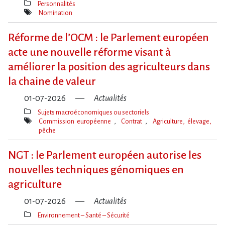
Personnalités
Thèmes(s)
Nomination
Mot(s)-
clé(s)
Réforme de l​‌’OCM : le Parlement européen
acte une nouvelle réforme visant à
améliorer la position des agriculteurs dans
la chaine de valeur
01-07-2026
Actualités
Sujets macroéconomiques ou sectoriels
Thèmes(s)
Commission européenne
Contrat
Agriculture, élevage,
pêche
Mot(s)-
clé(s)
NGT : le Parlement européen autorise les
nouvelles techniques génomiques en
agriculture
01-07-2026
Actualités
Environnement – Santé – Sécurité
Thèmes(s)