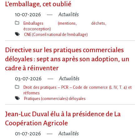
L​‌’emballage, cet oublié
10-07-2026
Actualités
Emballages (mentions, déchets,
écoconception)
Thèmes(s)
CNE (Conseil national de l'emballage)
Mot(s)-
clé(s)
Directive sur les pratiques commerciales
déloyales : sept ans après son adoption, un
cadre à réinventer
03-07-2026
Actualités
Droit des pratiques – PCR – Code de commerce (L. IV, T. 4) et
réformes
Thèmes(s)
Pratiques (commerciales) déloyales
Mot(s)-
clé(s)
Jean-Luc Duval élu à la présidence de La
Coopération Agricole
01-07-2026
Actualités