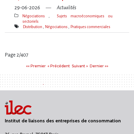
29-06-2026
Actualités
Négociations
Sujets macroéconomiques ou
sectoriels
Thèmes(s)
Distribution
Négociations
Pratiques commerciales
Mot(s)-
clé(s)
Page 2/407
Pages
Premier
Précédent
Suivant
Dernier
«« Premier
« Précédent
Suivant »
Dernier »»
:
Institut de liaisons des entreprises de consommation