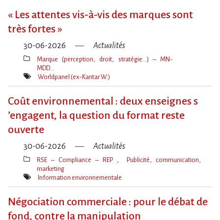
« Les attentes vis-à-vis des marques sont
très fortes »
30-06-2026
Actualités
Marque (perception, droit, stratégie…) – MN-
MDD…
Thèmes(s)
Worldpanel (ex-Kantar W.)
Mot(s)-
clé(s)
Coût environnemental : deux enseignes s​
‌’engagent, la question du format reste
ouverte
30-06-2026
Actualités
RSE – Compliance – REP
Publicité, communication,
marketing
Thèmes(s)
Information environnementale
Mot(s)-
clé(s)
Négociation commerciale : pour le débat de
fond, contre la manipulation