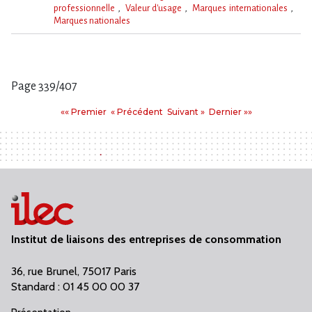
professionnelle
Valeur d'usage
Marques internationales
Marques nationales
Mot(s)-
clé(s)
Page 339/407
Pages
Premier
Précédent
Suivant
Dernier
«« Premier
« Précédent
Suivant »
Dernier »»
:
Institut de liaisons des entreprises de consommation
36, rue Brunel, 75017 Paris
Standard : 01 45 00 00 37