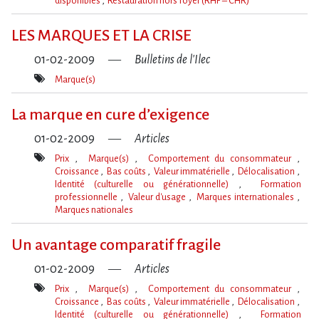
disponibles
Restauration hors foyer (RHF – CHR)
Mot(s)-
clé(s)
LES MARQUES ET LA CRISE
01-02-2009
Bulletins de l'Ilec
Marque(s)
Mot(s)-
clé(s)
La marque en cure d’exigence
01-02-2009
Articles
Prix
Marque(s)
Comportement du consommateur
Croissance
Bas coûts
Valeur immatérielle
Délocalisation
Identité (culturelle ou générationnelle)
Formation
professionnelle
Valeur d'usage
Marques internationales
Marques nationales
Mot(s)-
clé(s)
Un avantage comparatif fragile
01-02-2009
Articles
Prix
Marque(s)
Comportement du consommateur
Croissance
Bas coûts
Valeur immatérielle
Délocalisation
Identité (culturelle ou générationnelle)
Formation