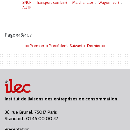
SNCF
Transport combiné
Marchandise
Wagon isolé
AUTF
Mot(s)-
clé(s)
Page 348/407
Pages
Premier
Précédent
Suivant
Dernier
«« Premier
« Précédent
Suivant »
Dernier »»
:
Institut de liaisons des entreprises de consommation
36, rue Brunel, 75017 Paris
Standard : 01 45 00 00 37
Présentation