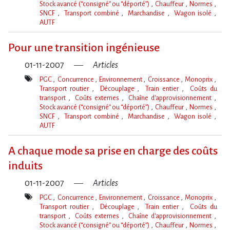
Stock avancé (“consigné” ou “déporté”)
Chauffeur
Normes
SNCF
Transport combiné
Marchandise
Wagon isolé
AUTF
Mot(s)-
clé(s)
Pour une transition ingénieuse
01-11-2007
Articles
PGC
Concurrence
Environnement
Croissance
Monoprix
Transport routier
Découplage
Train entier
Coûts du
transport
Coûts externes
Chaîne d'approvisionnement
Stock avancé (“consigné” ou “déporté”)
Chauffeur
Normes
SNCF
Transport combiné
Marchandise
Wagon isolé
AUTF
Mot(s)-
clé(s)
A chaque mode sa prise en charge des coûts
induits
01-11-2007
Articles
PGC
Concurrence
Environnement
Croissance
Monoprix
Transport routier
Découplage
Train entier
Coûts du
transport
Coûts externes
Chaîne d'approvisionnement
Stock avancé (“consigné” ou “déporté”)
Chauffeur
Normes