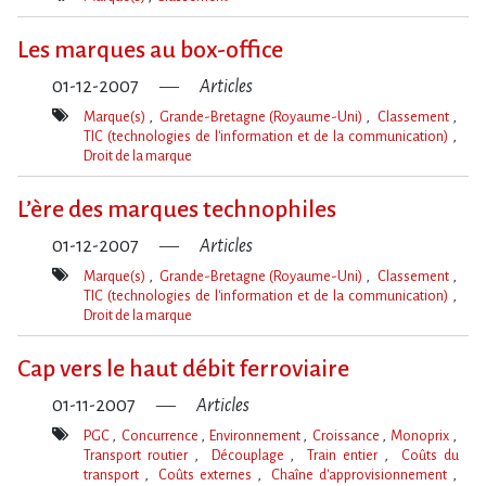
Mot(s)-
clé(s)
Les marques au box-office
01-12-2007
Articles
Marque(s)
Grande-Bretagne (Royaume-Uni)
Classement
TIC (technologies de l'information et de la communication)
Droit de la marque
Mot(s)-
clé(s)
L’ère des marques technophiles
01-12-2007
Articles
Marque(s)
Grande-Bretagne (Royaume-Uni)
Classement
TIC (technologies de l'information et de la communication)
Droit de la marque
Mot(s)-
clé(s)
Cap vers le haut débit ferroviaire
01-11-2007
Articles
PGC
Concurrence
Environnement
Croissance
Monoprix
Transport routier
Découplage
Train entier
Coûts du
transport
Coûts externes
Chaîne d'approvisionnement