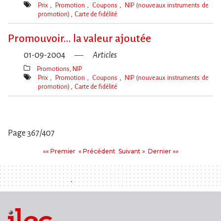
Thèmes(s)
Prix
Promotion
Coupons
NIP (nouveaux instruments de
promotion)
Carte de fidélité
Mot(s)-
clé(s)
Promouvoir... la valeur ajoutée
01-09-2004
Articles
Promotions, NIP
Thèmes(s)
Prix
Promotion
Coupons
NIP (nouveaux instruments de
promotion)
Carte de fidélité
Mot(s)-
clé(s)
Page 367/407
Pages
Premier
Précédent
Suivant
Dernier
«« Premier
« Précédent
Suivant »
Dernier »»
: