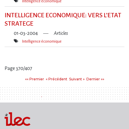
Intelligence économique
Mot(s)-
clé(s)
INTELLIGENCE ECONOMIQUE: VERS L​‌’ETAT
STRATEGE
01-03-2004
Articles
Intelligence économique
Mot(s)-
clé(s)
Page 370/407
Pages
Premier
Précédent
Suivant
Dernier
«« Premier
« Précédent
Suivant »
Dernier »»
: