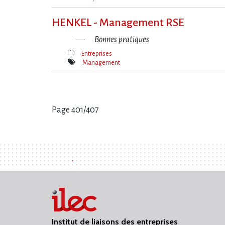
Mot(s)-
clé(s)
HENKEL - Management RSE
Bonnes pratiques
Entreprises
Thèmes(s)
Management
Mot(s)-
clé(s)
Page 401/407
Pages
:
Institut de liaisons des entreprises