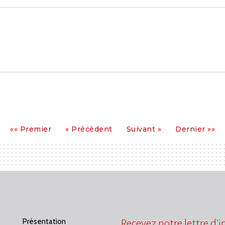
Premier
Précédent
Suivant
Dernier
«« Premier
« Précédent
Suivant »
Dernier »»
Présentation
Recevez notre lettre d’