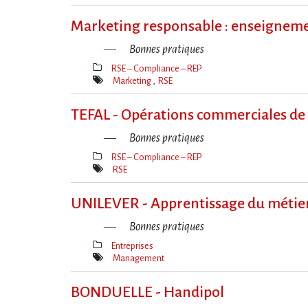
Mot(s)-
clé(s)
Marketing responsable : enseignemen
Bonnes pratiques
RSE – Compliance – REP
Thèmes(s)
Marketing
RSE
Mot(s)-
clé(s)
TEFAL - Opérations commerciales de re
Bonnes pratiques
RSE – Compliance – REP
Thèmes(s)
RSE
Mot(s)-
clé(s)
UNILEVER - Apprentissage du métier 
Bonnes pratiques
Entreprises
Thèmes(s)
Management
Mot(s)-
clé(s)
BONDUELLE - Handipol