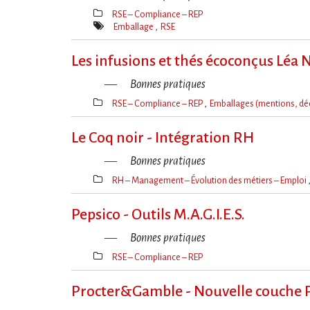
RSE – Compliance – REP
Thèmes(s)
Emballage
RSE
Mot(s)-
clé(s)
Les infusions et thés écoconçus Léa 
Bonnes pratiques
RSE – Compliance – REP
Emballages (mentions, dé
Thèmes(s)
Le Coq noir - Intégration RH
Bonnes pratiques
RH – Management – Évolution des métiers – Emploi
Thèmes(s)
Pepsico - Outils M.A.G.I.E.S.
Bonnes pratiques
RSE – Compliance – REP
Thèmes(s)
Procter&Gamble - Nouvelle couche 