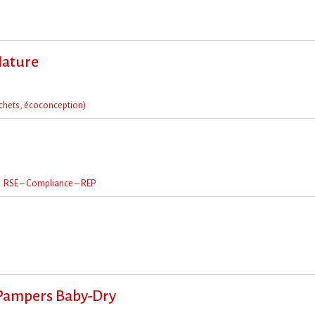
Nature
chets, écoconception)
RSE – Compliance – REP
Pampers Baby-Dry