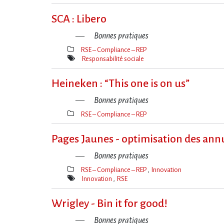
Mot(s)-
clé(s)
SCA : Libero
Bonnes pratiques
RSE – Compliance – REP
Thèmes(s)
Responsabilité sociale
Mot(s)-
clé(s)
Heineken : “This one is on us”
Bonnes pratiques
RSE – Compliance – REP
Thèmes(s)
Pages Jaunes - optimisation des an
Bonnes pratiques
RSE – Compliance – REP
Innovation
Thèmes(s)
Innovation
RSE
Mot(s)-
clé(s)
Wrigley - Bin it for good!
Bonnes pratiques