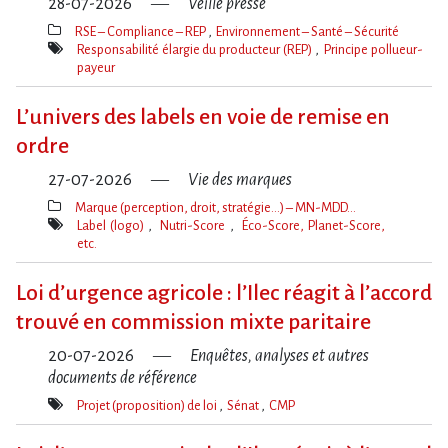
28-07-2026
Veille presse
RSE – Compliance – REP
Environnement – Santé – Sécurité
Thèmes(s)
Responsabilité élargie du producteur (REP)
Principe pollueur-
payeur
Mot(s)-
clé(s)
L’univers des labels en voie de remise en
ordre
27-07-2026
Vie des marques
Marque (perception, droit, stratégie…) – MN-MDD…
Thèmes(s)
Label (logo)
Nutri-Score
Éco-Score, Planet-Score,
etc.
Mot(s)-
clé(s)
Loi d​‌’urgence agricole : l​‌’Ilec réagit à l​‌’accord
trouvé en commission mixte paritaire
20-07-2026
Enquêtes, analyses et autres
documents de référence
Projet (proposition) de loi
Sénat
CMP
Mot(s)-
clé(s)