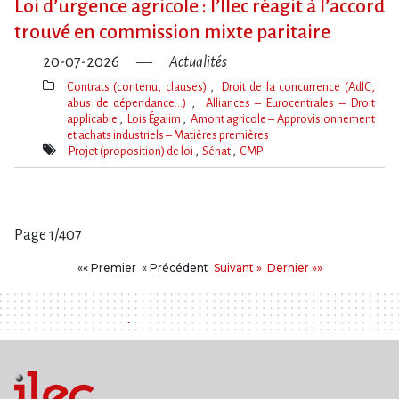
Loi d​‌’urgence agricole : l​‌’Ilec réagit à l​‌’accord
trouvé en commission mixte paritaire
20-07-2026
Actualités
Contrats (contenu, clauses)
Droit de la concurrence (AdlC,
abus de dépendance…)
Alliances – Eurocentrales – Droit
applicable
Lois Égalim
Amont agricole – Approvisionnement
et achats industriels – Matières premières
Thèmes(s)
Projet (proposition) de loi
Sénat
CMP
Mot(s)-
clé(s)
Page 1/407
Pages
Premier
Précédent
Suivant
Dernier
«« Premier
« Précédent
Suivant »
Dernier »»
: