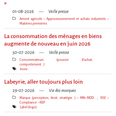
»
01-08-2026
Veille presse
Amont agricole – Approvisionnement et achats industriels –
Matières premières
Thèmes(s)
La consommation des ménages en biens
augmente de nouveau en juin 2026
30-07-2026
Veille presse
Consommateurs (pouvoir d’achat,
comportement…)
Thèmes(s)
Insee
Mot(s)-
clé(s)
Labeyrie, aller toujours plus loin
29-07-2026
Vie des marques
Marque (perception, droit, stratégie…) – MN-MDD…
RSE –
Compliance – REP
Thèmes(s)
Label (logo)
Mot(s)-