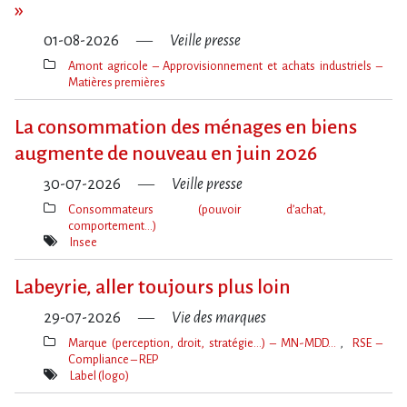
»
01-08-2026
Veille presse
Amont agricole – Approvisionnement et achats industriels –
Matières premières
Thèmes(s)
La consommation des ménages en biens
augmente de nouveau en juin 2026
30-07-2026
Veille presse
Consommateurs (pouvoir d’achat,
comportement…)
Thèmes(s)
Insee
Mot(s)-
clé(s)
Labeyrie, aller toujours plus loin
29-07-2026
Vie des marques
Marque (perception, droit, stratégie…) – MN-MDD…
RSE –
Compliance – REP
Thèmes(s)
Label (logo)
Mot(s)-