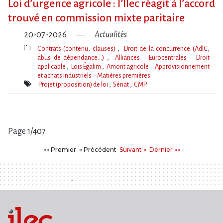
Loi d​‌’urgence agricole : l​‌’Ilec réagit à l​‌’accord
trouvé en commission mixte paritaire
20-07-2026
Actualités
Contrats (contenu, clauses)
Droit de la concurrence (AdlC,
abus de dépendance…)
Alliances – Eurocentrales – Droit
applicable
Lois Égalim
Amont agricole – Approvisionnement
et achats industriels – Matières premières
Thèmes(s)
Projet (proposition) de loi
Sénat
CMP
Mot(s)-
clé(s)
Page 1/407
Pages
Premier
Précédent
Suivant
Dernier
«« Premier
« Précédent
Suivant »
Dernier »»
: