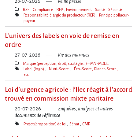
28-07-2026
Veille presse
RSE – Compliance – REP
Environnement – Santé – Sécurité
Thèmes(s)
Responsabilité élargie du producteur (REP)
Principe pollueur-
payeur
Mot(s)-
clé(s)
L’univers des labels en voie de remise en
ordre
27-07-2026
Vie des marques
Marque (perception, droit, stratégie…) – MN-MDD…
Thèmes(s)
Label (logo)
Nutri-Score
Éco-Score, Planet-Score,
etc.
Mot(s)-
clé(s)
Loi d​‌’urgence agricole : l​‌’Ilec réagit à l​‌’accord
trouvé en commission mixte paritaire
20-07-2026
Enquêtes, analyses et autres
documents de référence
Projet (proposition) de loi
Sénat
CMP
Mot(s)-
clé(s)