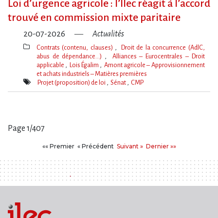
Loi d​‌’urgence agricole : l​‌’Ilec réagit à l​‌’accord
trouvé en commission mixte paritaire
20-07-2026
Actualités
Contrats (contenu, clauses)
Droit de la concurrence (AdlC,
abus de dépendance…)
Alliances – Eurocentrales – Droit
applicable
Lois Égalim
Amont agricole – Approvisionnement
et achats industriels – Matières premières
Thèmes(s)
Projet (proposition) de loi
Sénat
CMP
Mot(s)-
clé(s)
Page 1/407
Pages
Premier
Précédent
Suivant
Dernier
«« Premier
« Précédent
Suivant »
Dernier »»
: