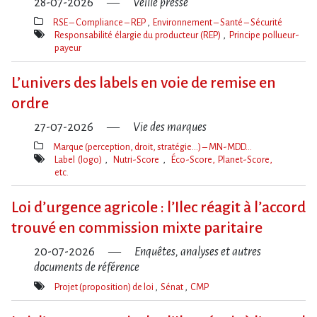
28-07-2026
Veille presse
RSE – Compliance – REP
Environnement – Santé – Sécurité
Thèmes(s)
Responsabilité élargie du producteur (REP)
Principe pollueur-
payeur
Mot(s)-
clé(s)
L’univers des labels en voie de remise en
ordre
27-07-2026
Vie des marques
Marque (perception, droit, stratégie…) – MN-MDD…
Thèmes(s)
Label (logo)
Nutri-Score
Éco-Score, Planet-Score,
etc.
Mot(s)-
clé(s)
Loi d​‌’urgence agricole : l​‌’Ilec réagit à l​‌’accord
trouvé en commission mixte paritaire
20-07-2026
Enquêtes, analyses et autres
documents de référence
Projet (proposition) de loi
Sénat
CMP
Mot(s)-
clé(s)