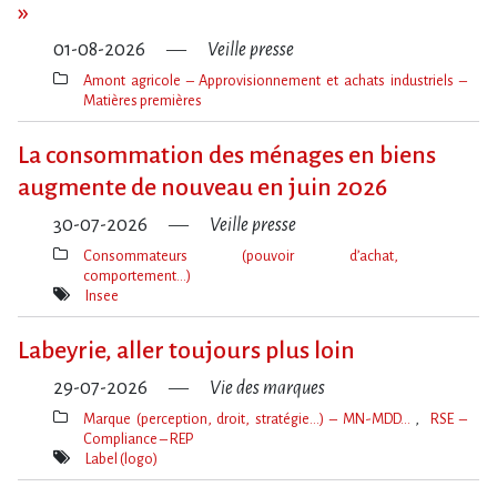
»
01-08-2026
Veille presse
Amont agricole – Approvisionnement et achats industriels –
Matières premières
Thèmes(s)
La consommation des ménages en biens
augmente de nouveau en juin 2026
30-07-2026
Veille presse
Consommateurs (pouvoir d’achat,
comportement…)
Thèmes(s)
Insee
Mot(s)-
clé(s)
Labeyrie, aller toujours plus loin
29-07-2026
Vie des marques
Marque (perception, droit, stratégie…) – MN-MDD…
RSE –
Compliance – REP
Thèmes(s)
Label (logo)
Mot(s)-