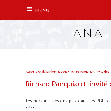
MENU
Qu'est-ce que l’Ilec
ANAL
Communiqués de presse
Publications
Campagnes
multimarques
Dans la presse
Vous
Accueil
/
Analyses thématiques
/
Richard Panquiault, invité des “
êtes
ici :
Richard Panquiault, invité 
Les perspectives des prix dans les PGC, a
2022.