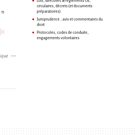
Lois, directives & règlements UE,
circulaires, décrets (et documents
préparatoires)
Jurisprudence ; avis et commentaires du
droit
Protocoles, codes de conduite,
engagements volontaires
sique