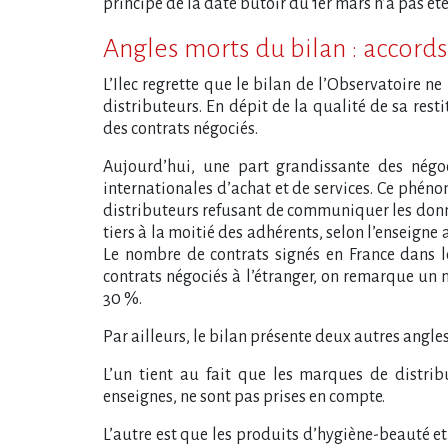
principe de la date butoir du 1er mars n’a pas é
Angles morts du bilan : accor
L’Ilec regrette que le bilan de l’Observatoire n
distributeurs. En dépit de la qualité de sa rest
des contrats négociés.
Aujourd’hui, une part grandissante des négoc
internationales d’achat et de services. Ce phéno
distributeurs refusant de communiquer les donnée
tiers à la moitié des adhérents, selon l’enseigne 
Le nombre de contrats signés en France dans le
contrats négociés à l’étranger, on remarque un n
30 %.
Par ailleurs, le bilan présente deux autres angle
L’un tient au fait que les marques de distri
enseignes, ne sont pas prises en compte.
L’autre est que les produits d’hygiène-beauté et