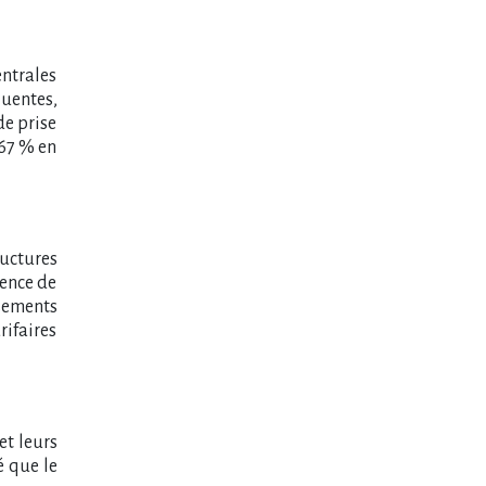
entrales
quentes,
de prise
 67 % en
uctures
sence de
sements
rifaires
et leurs
é que le