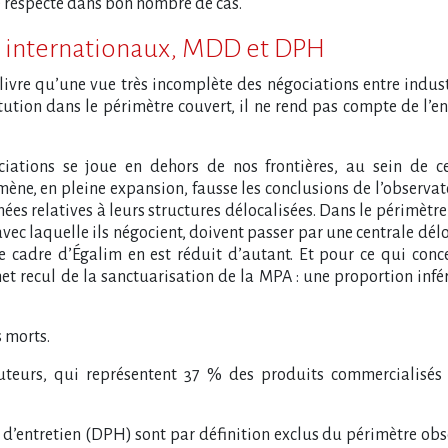
té respecté dans bon nombre de cas.
ds internationaux, MDD et DPH
e livre qu’une vue très incomplète des négociations entre indust
itution dans le périmètre couvert, il ne rend pas compte de l’
iations se joue en dehors de nos frontières, au sein de ce
mène, en pleine expansion, fausse les conclusions de l’observato
s relatives à leurs structures délocalisées. Dans le périmètre 
avec laquelle ils négocient, doivent passer par une centrale délo
 cadre d’Égalim en est réduit d’autant. Et pour ce qui conc
et recul de la sanctuarisation de la MPA : une proportion infé
s morts.
buteurs, qui représentent 37 % des produits commercialisés 
 d’entretien (DPH) sont par définition exclus du périmètre obs