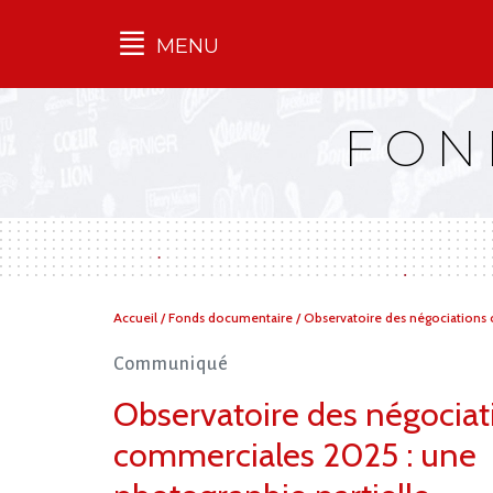
MENU
Qu'est-ce que l’Ilec
FON
Communiqués de presse
Publications
Campagnes
multimarques
Dans la presse
Vous
Accueil
/
Fonds documentaire
/
Observatoire des négociations 
êtes
ici :
Communiqué
Observatoire des négociat
commerciales 2025 : une