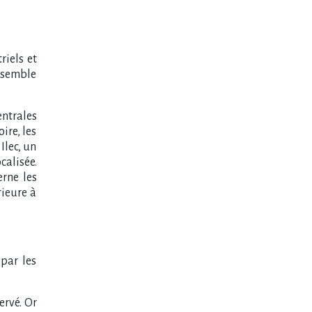
riels et
ensemble
ntrales
ire, les
Ilec, un
calisée.
erne les
rieure à
par les
ervé. Or