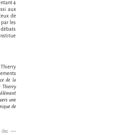
entant 4
ussi aux
 ceux de
 par les
s débats
nstitue
 Thierry
tements
ce de la
 Thierry
 élément
 vers une
omique de
Ilec