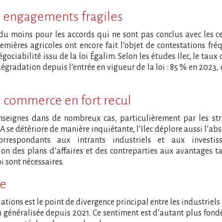
s engagements fragiles
(du moins pour les accords qui ne sont pas conclus avec les c
emières agricoles ont encore fait l’objet de contestations fré
ciabilité issu de la loi Égalim. Selon les études Ilec, le taux 
dégradation depuis l’entrée en vigueur de la loi : 85 % en 2023,
e commerce en fort recul
enseignes dans de nombreux cas, particulièrement par les str
PA se détériore de manière inquiétante, l’Ilec déplore aussi l’ab
rrespondants aux intrants industriels et aux investis
on des plans d’affaires et des contreparties aux avantages ta
oi sont nécessaires.
re
iations est le point de divergence principal entre les industriels 
n généralisée depuis 2021. Ce sentiment est d’autant plus fond