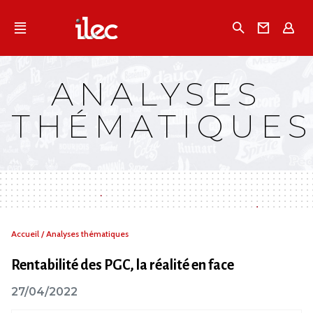
Qu'est-ce que l’Ilec
Recherche
Conta
E
Communiqués de presse
Publications
ANALYSES
Campagnes multimarques
THÉMATIQUES
Dans la presse
Vous
Accueil
/
Analyses thématiques
êtes
ici :
Rentabilité des PGC, la réalité en face
27/04/2022