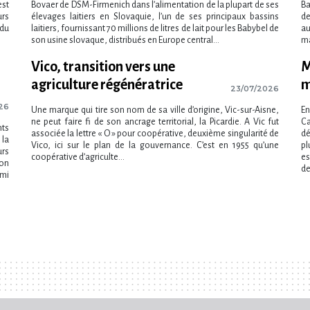
est
Bovaer de DSM-Firmenich dans l’alimentation de la plupart de ses
Ba
urs
élevages laitiers en Slovaquie, l’un de ses principaux bassins
de
 du
laitiers, fournissant 70 millions de litres de lait pour les Babybel de
au
son usine slovaque, distribués en Europe central...
ma
Vico, transition vers une
M
agriculture régénératrice
m
23/07/2026
26
Une marque qui tire son nom de sa ville d’origine, Vic-sur-Aisne,
En
ne peut faire fi de son ancrage territorial, la Picardie. A Vic fut
C
nts
associée la lettre « O » pour coopérative, deuxième singularité de
dé
 la
Vico, ici sur le plan de la gouvernance. C’est en 1955 qu’une
pl
urs
coopérative d’agriculte...
es
ion
de
rmi