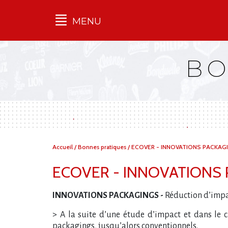
MENU
Qu'est-ce que l’Ilec
BO
Communiqués de presse
Publications
Campagnes
multimarques
Dans la presse
Vous
Accueil
/
Bonnes pratiques
/
ECOVER - INNOVATIONS PACKAG
êtes
ici :
ECOVER - INNOVATIONS
INNOVATIONS PACKAGINGS -
Réduction d’imp
> A la suite d’une étude d’impact et dans le c
packagings, jusqu’alors conventionnels.