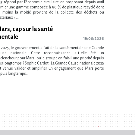
g répond par l’économie circulaire en proposant depuis avril
rnier une gamme composée à 80 % de plastique recyclé dont
 moins la moitié provient de la collecte des déchets ou
tériaux « ...
ars, cap sur la santé
entale
18/06/2026
 2025, le gouvernement a fait de la santé mentale une Grande
ause nationale. Cette reconnaissance a-t-elle été un
clencheur pour Mars, ou le groupe en fait-il une priorité depuis
us longtemps ? Sophie Cardot : La Grande Cause nationale 2025
t venue valider et amplifier un engagement que Mars porte
puis longtemps....