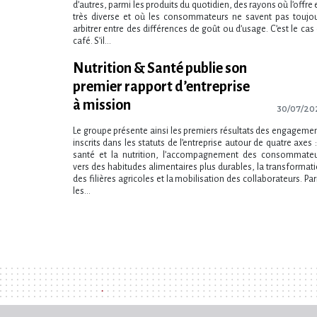
d’autres, parmi les produits du quotidien, des rayons où l’offre 
très diverse et où les consommateurs ne savent pas toujo
arbitrer entre des différences de goût ou d’usage. C’est le cas
café. S’il...
Nutrition & Santé publie son
premier rapport d’entreprise
à mission
30/07/20
Le groupe présente ainsi les premiers résultats des engageme
inscrits dans les statuts de l​‌’entreprise autour de quatre axes :
santé et la nutrition, l​‌’accompagnement des consommate
vers des habitudes alimentaires plus durables, la transformat
des filières agricoles et la mobilisation des collaborateurs. Pa
les...