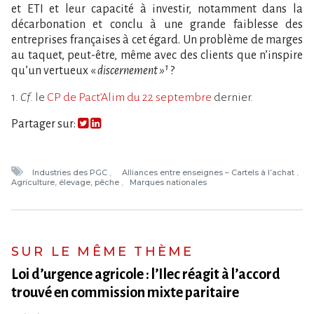
et ETI et leur capacité à investir, notamment dans la
décarbonation et conclu à une grande faiblesse des
entreprises françaises à cet égard. Un problème de marges
au taquet, peut-être, même avec des clients que n’inspire
qu’un vertueux «
discernement »¹
?
1.
Cf
. le
CP de Pact​‌’Alim du 22 septembre
dernier.
Partager sur:
Industries des PGC
Alliances entre enseignes – Cartels à l’achat
Agriculture, élevage, pêche
Marques nationales
SUR LE MÊME THÈME
Loi d​‌’urgence agricole : l​‌’Ilec réagit à l​‌’accord
trouvé en commission mixte paritaire