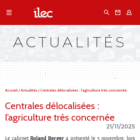
Qu'est-ce que l’Ilec
Recherche
Conta
E
Communiqués de presse
Publications
ACTUALITÉS
Campagnes multimarques
Dans la presse
Vous
Accueil
/
Actualités
/
Centrales délocalisées : l’agriculture très concernée
êtes
ici :
Centrales délocalisées :
l’agriculture très concernée
21/11/2025
Le cabinet
Roland Berger
a présenté le 5 novembre, lors