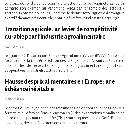
Le projet de loi d​‌’urgence pour la protection et la souveraineté agricoles
démarre son examen au Parlement. Perçu par l​‌’ensemble des acteurs -
sectoriels comme politiques - comme le dernier texte agricole d​‌’envergure
avant l​‌’échéance présidentielle, dont le périmètre initial est très large (23 a...
Transition agricole : un levier de compétitivité
durable pour l’industrie agroalimentaire
16/06/2026
Le 9 juin 2026, l’association Pour une Agriculture du Vivant (PADV) réunissait à
l’occasion de la troisième édition des « Dirigeants du Vivant » près de 150
acteurs clés de l’écosystème agricole et agroalimentaire : agriculteurs,
coopératives, industriels, distributeurs, fi...
Hausse des prix alimentaires en Europe : une
échéance inévitable
15/06/2026
Le détroit d​‌’Ormuz, point de départ d​‌’une chaîne de conséquences Depuis la
fermeture du détroit d​‌’Ormuz, environ 20 % des exportations mondiales de
pétrole et de gaz naturel liquéfié (GNL) sont bloquées dans le Golfe Persique
- avec elles, des matières premières critiques comme...