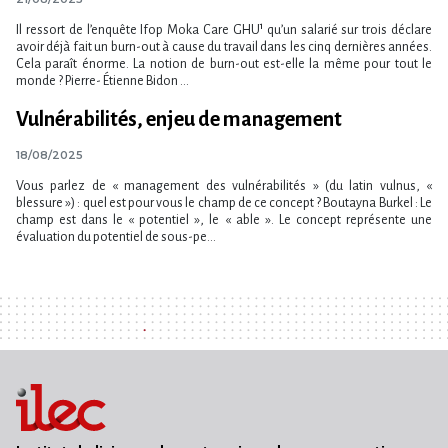
Il ressort de l’enquête Ifop Moka Care GHU¹ qu’un salarié sur trois déclare
avoir déjà fait un burn-out à cause du travail dans les cinq dernières années.
Cela paraît énorme. La notion de burn-out est-elle la même pour tout le
monde ? Pierre- Étienne Bidon ...
Vulnérabilités, enjeu de management
18/08/2025
Vous parlez de « management des vulnérabilités » (du latin vulnus, «
blessure ») : quel est pour vous le champ de ce concept ? Boutayna Burkel : Le
champ est dans le « potentiel », le « able ». Le concept représente une
évaluation du potentiel de sous-pe...