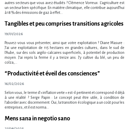
autres secteurs que vous avez étudiés ? Clémence Vorreux : L’agriculture est
un secteur bien spécifique. En matière climatique, elle contribue aujourd’hui
à 18 % des émissions de gaz à effet...
Tangibles et peu comprises transitions agricoles
19/01/2026
Pouvez-vous vous présenter, ainsi que votre exploitation ? Diane Masure :
J’ai une exploitation de 115 hectares en grandes cultures, dans le sud de
l’Aube, sur des sols argilo-calcaires superficiels, à potentiel de production
moyen. J’ai repris la ferme il y a treize ans. J’y cultive du blé, un peu de
colza,...
“Productivité et éveil des consciences”
16/02/2026
Selon vous, le terme d’« inflation verte » est-il pertinent et correspond-il déjà
à une réalité ? Serge Papin : Le concept peut être utile, à condition de
l’aborder avec discernement. Oui, la transition écologique a un coût pour les
entreprises, et il est norma...
Mens sana in negotio sano
21/08/2025