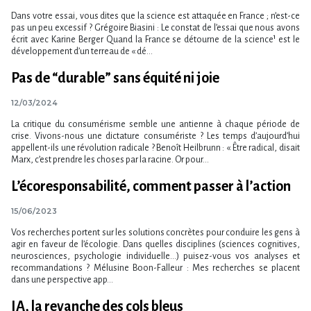
Dans votre essai, vous dites que la science est attaquée en France ; n’est-ce
pas un peu excessif ? Grégoire Biasini : Le constat de l’essai que nous avons
écrit avec Karine Berger Quand la France se détourne de la science¹ est le
développement d’un terreau de « dé...
Pas de “durable” sans équité ni joie
12/03/2024
La critique du consumérisme semble une antienne à chaque période de
crise. Vivons-nous une dictature consumériste ? Les temps d’aujourd’hui
appellent-ils une révolution radicale ? Benoît Heilbrunn : « Être radical, disait
Marx, c’est prendre les choses par la racine. Or pour...
L’écoresponsabilité, comment passer à l​‌’action
15/06/2023
Vos recherches portent sur les solutions concrètes pour conduire les gens à
agir en faveur de l’écologie. Dans quelles disciplines (sciences cognitives,
neurosciences, psychologie individuelle…) puisez-vous vos analyses et
recommandations ? Mélusine Boon-Falleur : Mes recherches se placent
dans une perspective app...
IA, la revanche des cols bleus