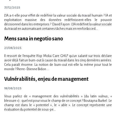
31/12/2025
L’IA a-t-elle pour effet de redéfinir la valeur sociale du travail humain ? IA et
exploitation massive des données redéfinissent-elles le pouvoir
décisionnel dans les entreprises ? David Fayon : L’IA redéfinit la valeur sociale
du travail en automatisant certaines tâches mais en renfor&cced...
Mens sana in negotio sano
21/08/2025
Il ressort de l’enquête Ifop Moka Care GHU¹ qu’un salarié sur trois déclare
avoir déjà fait un burn-out à cause du travail dans les cinq dernières années.
Cela paraît énorme. La notion de burn-out est-elle la même pour tout le
monde ? Pierre- Étienne Bidon ...
Vulnérabilités, enjeu de management
18/08/2025
Vous parlez de « management des vulnérabilités » (du latin vulnus, «
blessure ») : quel est pour vous le champ de ce concept ? Boutayna Burkel : Le
champ est dans le « potentiel », le « able ». Le concept représente une
évaluation du potentiel de sous-pe...