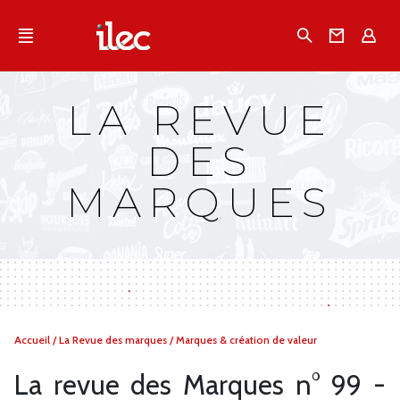
Qu'est-ce que l’Ilec
Recherche
Conta
E
Communiqués de presse
Publications
LA REVUE
Campagnes multimarques
DES
Dans la presse
MARQUES
Vous
Accueil
/
La Revue des marques
/
Marques & création de valeur
êtes
ici :
La revue des Marques n° 99 -