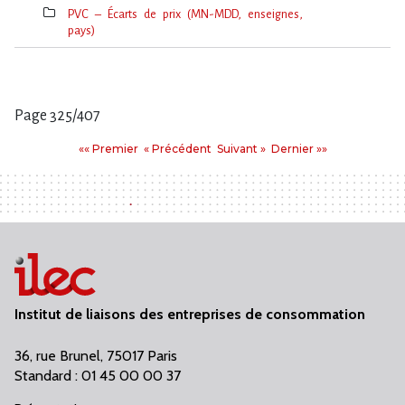
PVC – Écarts de prix (MN-MDD, enseignes,
pays)
Thèmes(s)
Page 325/407
Pages
Premier
Précédent
Suivant
Dernier
«« Premier
« Précédent
Suivant »
Dernier »»
:
Institut de liaisons des entreprises de consommation
36, rue Brunel, 75017 Paris
Standard : 01 45 00 00 37