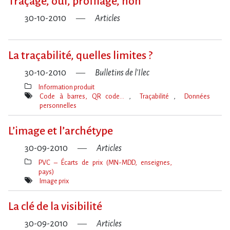
Traçage, oui, profilage, non
30-10-2010
Articles
La traçabilité, quelles limites ?
30-10-2010
Bulletins de l'Ilec
Information produit
Thèmes(s)
Code à barres, QR code…
Traçabilité
Données
personnelles
Mot(s)-
clé(s)
L’image et l’archétype
30-09-2010
Articles
PVC – Écarts de prix (MN-MDD, enseignes,
pays)
Thèmes(s)
Image prix
Mot(s)-
clé(s)
La clé de la visibilité
30-09-2010
Articles