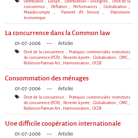
Distribution
Europe
Distributeurs – Enseignes
Droit de la
concurrence
Déflation
Performances
Globalisation
Maxidiscompte
Parienté (Pr Simon)
Patriotisme
économique
Mot(s)-
clé(s)
La concurrence dans la Common law
01-07-2006
Articles
Droit de la concurrence
Pratiques commerciales restrictives
de concurrence (PCR)
Revente à perte
Globalisation
OMC
Robinson Patman Act
Harmonisation
OCDE
Mot(s)-
clé(s)
Consommation des ménages
01-07-2006
Articles
Droit de la concurrence
Pratiques commerciales restrictives
de concurrence (PCR)
Revente à perte
Globalisation
OMC
Robinson Patman Act
Harmonisation
OCDE
Mot(s)-
clé(s)
Une difficile coopération internationale
01-07-2006
Articles