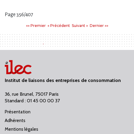
Page 356/407
Pages
Premier
Précédent
Suivant
Dernier
«« Premier
« Précédent
Suivant »
Dernier »»
:
Institut de liaisons des entreprises de consommation
36, rue Brunel, 75017 Paris
Standard : 01 45 00 00 37
Présentation
Adhérents
Mentions légales