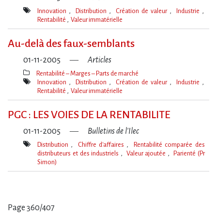
Innovation
Distribution
Création de valeur
Industrie
Rentabilité
Valeur immatérielle
Mot(s)-
clé(s)
Au-delà des faux-semblants
01-11-2005
Articles
Rentabilité – Marges – Parts de marché
Thèmes(s)
Innovation
Distribution
Création de valeur
Industrie
Rentabilité
Valeur immatérielle
Mot(s)-
clé(s)
PGC : LES VOIES DE LA RENTABILITE
01-11-2005
Bulletins de l'Ilec
Distribution
Chiffre d'affaires
Rentabilité comparée des
distributeurs et des industriels
Valeur ajoutée
Parienté (Pr
Simon)
Mot(s)-
clé(s)
Page 360/407