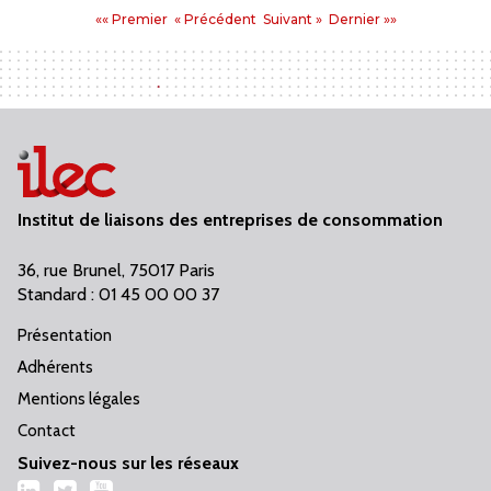
Pages
Premier
Précédent
Suivant
Dernier
«« Premier
« Précédent
Suivant »
Dernier »»
:
Institut de liaisons des entreprises de consommation
36, rue Brunel, 75017 Paris
Standard : 01 45 00 00 37
Présentation
Adhérents
Mentions légales
Contact
Suivez-nous sur les réseaux
LinkedIn
Twitter
YouTube