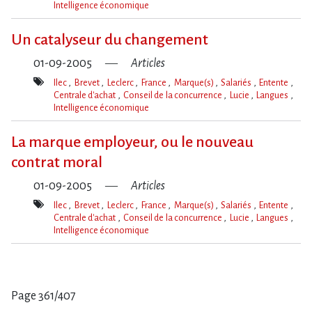
Intelligence économique
Mot(s)-
clé(s)
Un catalyseur du changement
01-09-2005
Articles
Ilec
Brevet
Leclerc
France
Marque(s)
Salariés
Entente
Centrale d'achat
Conseil de la concurrence
Lucie
Langues
Intelligence économique
Mot(s)-
clé(s)
La marque employeur, ou le nouveau
contrat moral
01-09-2005
Articles
Ilec
Brevet
Leclerc
France
Marque(s)
Salariés
Entente
Centrale d'achat
Conseil de la concurrence
Lucie
Langues
Intelligence économique
Mot(s)-
clé(s)
Page 361/407
Pages