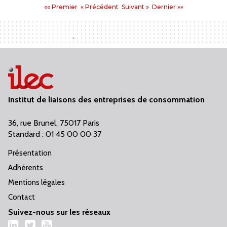
Premier
Précédent
Suivant
Dernier
«« Premier
« Précédent
Suivant »
Dernier »»
:
Institut de liaisons des entreprises de consommation
36, rue Brunel, 75017 Paris
Standard : 01 45 00 00 37
Présentation
Adhérents
Mentions légales
Contact
Suivez-nous sur les réseaux
LinkedIn
Twitter
YouTube