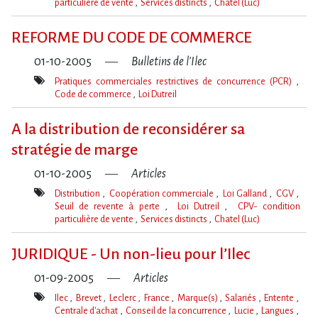
particulière de vente
Services distincts
Chatel (Luc)
Mot(s)-
clé(s)
REFORME DU CODE DE COMMERCE
01-10-2005
Bulletins de l'Ilec
Pratiques commerciales restrictives de concurrence (PCR)
Code de commerce
Loi Dutreil
Mot(s)-
clé(s)
A la distribution de reconsidérer sa
stratégie de marge
01-10-2005
Articles
Distribution
Coopération commerciale
Loi Galland
CGV
Seuil de revente à perte
Loi Dutreil
CPV- condition
particulière de vente
Services distincts
Chatel (Luc)
Mot(s)-
clé(s)
JURIDIQUE - Un non-lieu pour l’Ilec
01-09-2005
Articles
Ilec
Brevet
Leclerc
France
Marque(s)
Salariés
Entente
Centrale d'achat
Conseil de la concurrence
Lucie
Langues