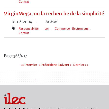
Contrat
Mot(s)-
clé(s)
VirginMega, ou la recherche de la simplicité
01-08-2004
Articles
Responsabilité
Loi
Commerce électronique
Contrat
Mot(s)-
clé(s)
Page 368/407
Pages
Premier
Précédent
Suivant
Dernier
«« Premier
« Précédent
Suivant »
Dernier »»
: