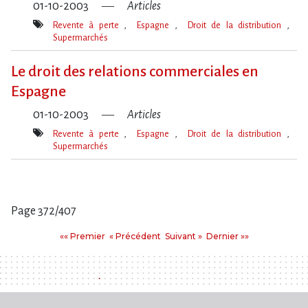
01-10-2003
Articles
Revente à perte
Espagne
Droit de la distribution
Supermarchés
Mot(s)-
clé(s)
Le droit des relations commerciales en
Espagne
01-10-2003
Articles
Revente à perte
Espagne
Droit de la distribution
Supermarchés
Mot(s)-
clé(s)
Page 372/407
Pages
Premier
Précédent
Suivant
Dernier
«« Premier
« Précédent
Suivant »
Dernier »»
: