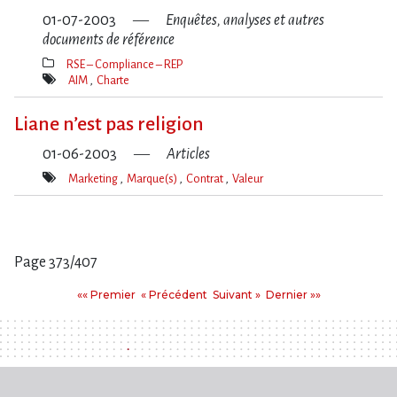
01-07-2003
Enquêtes, analyses et autres
documents de référence
RSE – Compliance – REP
Thèmes(s)
AIM
Charte
Mot(s)-
clé(s)
Liane n’est pas religion
01-06-2003
Articles
Marketing
Marque(s)
Contrat
Valeur
Mot(s)-
clé(s)
Page 373/407
Pages
Premier
Précédent
Suivant
Dernier
«« Premier
« Précédent
Suivant »
Dernier »»
: