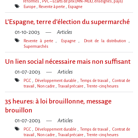
réformes
PVC – Écarts de prix (MN-MDD, enseignes, pays)
Thèmes(s)
Europe
Revente à perte
Espagne
Mot(s)-
clé(s)
L’Espagne, terre d’élection du supermarché
01-10-2003
Articles
Revente à perte
Espagne
Droit de la distribution
Supermarchés
Mot(s)-
clé(s)
Un lien social nécessaire mais non suffisant
01-07-2003
Articles
PGC
Développement durable
Temps de travail
Contrat de
travail
Non cadre
Travail précaire
Trente-cinq heures
Mot(s)-
clé(s)
35 heures: à loi brouillonne, message
brouillon
01-07-2003
Articles
PGC
Développement durable
Temps de travail
Contrat de
travail
Non cadre
Travail précaire
Trente-cinq heures