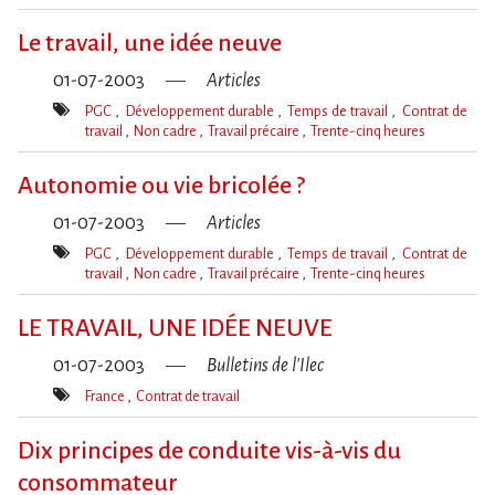
Mot(s)-
clé(s)
Le travail, une idée neuve
01-07-2003
Articles
PGC
Développement durable
Temps de travail
Contrat de
travail
Non cadre
Travail précaire
Trente-cinq heures
Mot(s)-
clé(s)
Autonomie ou vie bricolée ?
01-07-2003
Articles
PGC
Développement durable
Temps de travail
Contrat de
travail
Non cadre
Travail précaire
Trente-cinq heures
Mot(s)-
clé(s)
LE TRAVAIL, UNE IDÉE NEUVE
01-07-2003
Bulletins de l'Ilec
France
Contrat de travail
Mot(s)-
clé(s)
Dix principes de conduite vis-à-vis du
consommateur