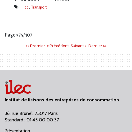
Ilec
Transport
Mot(s)-
clé(s)
Page 375/407
Pages
Premier
Précédent
Suivant
Dernier
«« Premier
« Précédent
Suivant »
Dernier »»
:
Institut de liaisons des entreprises de consommation
36, rue Brunel, 75017 Paris
Standard : 01 45 00 00 37
Présentation