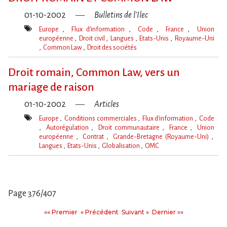
01-10-2002
Bulletins de l'Ilec
Europe
Flux d'information
Code
France
Union
européenne
Droit civil
Langues
Etats-Unis
Royaume-Uni
Common Law
Droit des sociétés
Mot(s)-
clé(s)
Droit romain, Common Law, vers un
mariage de raison
01-10-2002
Articles
Europe
Conditions commerciales
Flux d'information
Code
Autorégulation
Droit communautaire
France
Union
européenne
Contrat
Grande-Bretagne (Royaume-Uni)
Langues
Etats-Unis
Globalisation
OMC
Mot(s)-
clé(s)
Page 376/407
Pages
Premier
Précédent
Suivant
Dernier
«« Premier
« Précédent
Suivant »
Dernier »»
: