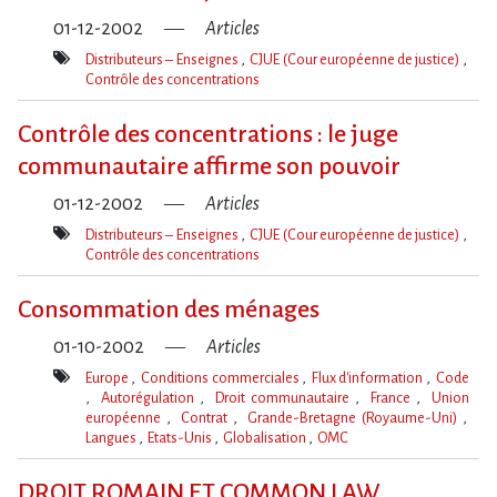
01-12-2002
Articles
Distributeurs – Enseignes
CJUE (Cour européenne de justice)
Contrôle des concentrations
Mot(s)-
clé(s)
Contrôle des concentrations : le juge
communautaire affirme son pouvoir
01-12-2002
Articles
Distributeurs – Enseignes
CJUE (Cour européenne de justice)
Contrôle des concentrations
Mot(s)-
clé(s)
Consommation des ménages
01-10-2002
Articles
Europe
Conditions commerciales
Flux d'information
Code
Autorégulation
Droit communautaire
France
Union
européenne
Contrat
Grande-Bretagne (Royaume-Uni)
Langues
Etats-Unis
Globalisation
OMC
Mot(s)-
clé(s)
DROIT ROMAIN ET COMMON LAW