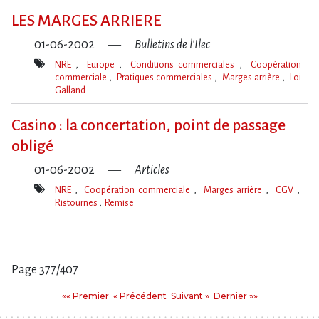
clé(s)
LES MARGES ARRIERE
01-06-2002
Bulletins de l'Ilec
NRE
Europe
Conditions commerciales
Coopération
commerciale
Pratiques commerciales
Marges arrière
Loi
Galland
Mot(s)-
clé(s)
Casino : la concertation, point de passage
obligé
01-06-2002
Articles
NRE
Coopération commerciale
Marges arrière
CGV
Ristournes
Remise
Mot(s)-
clé(s)
Page 377/407
Pages
Premier
Précédent
Suivant
Dernier
«« Premier
« Précédent
Suivant »
Dernier »»
: