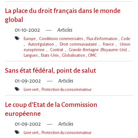
Mot(s)-
clé(s)
La place du droit français dans le monde
global
01-10-2002
Articles
Europe
Conditions commerciales
Flux d'information
Code
Autorégulation
Droit communautaire
France
Union
européenne
Contrat
Grande-Bretagne (Royaume-Uni)
Langues
Etats-Unis
Globalisation
OMC
Mot(s)-
clé(s)
Sans état fédéral, point de salut
01-09-2002
Articles
Livre vert
Protection du consommateur
Mot(s)-
clé(s)
Le coup d​‌’Etat de la Commission
européenne
01-09-2002
Articles
Livre vert
Protection du consommateur
Mot(s)-