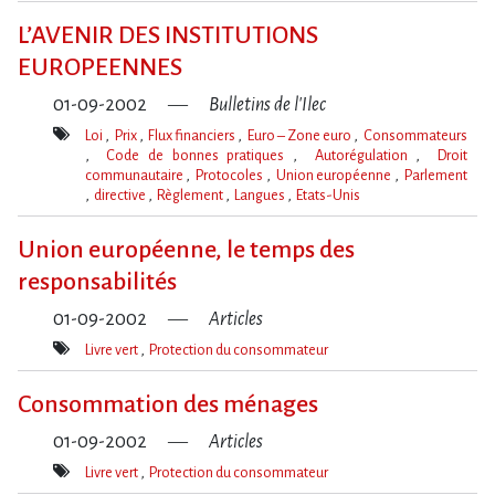
clé(s)
L’AVENIR DES INSTITUTIONS
EUROPEENNES
01-09-2002
Bulletins de l'Ilec
Loi
Prix
Flux financiers
Euro – Zone euro
Consommateurs
Code de bonnes pratiques
Autorégulation
Droit
communautaire
Protocoles
Union européenne
Parlement
directive
Règlement
Langues
Etats-Unis
Mot(s)-
clé(s)
Union européenne, le temps des
responsabilités
01-09-2002
Articles
Livre vert
Protection du consommateur
Mot(s)-
clé(s)
Consommation des ménages
01-09-2002
Articles
Livre vert
Protection du consommateur
Mot(s)-