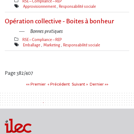
RSE – Compliance – REP
Thèmes(s)
Approvisionnement
Responsabilité sociale
Mot(s)-
clé(s)
Opération collective - Boites à bonheur
Bonnes pratiques
RSE – Compliance – REP
Thèmes(s)
Emballage
Marketing
Responsabilité sociale
Mot(s)-
clé(s)
Page 382/407
Pages
Premier
Précédent
Suivant
Dernier
«« Premier
« Précédent
Suivant »
Dernier »»
: