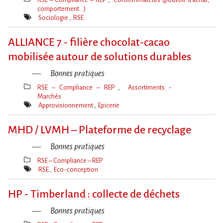
comportement…)
Thèmes(s)
Sociologie
RSE
Mot(s)-
clé(s)
ALLIANCE 7 - filière chocolat-cacao
mobilisée autour de solutions durables
Bonnes pratiques
RSE – Compliance – REP
Assortiments -
Marchés
Thèmes(s)
Approvisionnement
Epicerie
Mot(s)-
clé(s)
MHD / LVMH – Plateforme de recyclage
Bonnes pratiques
RSE – Compliance – REP
Thèmes(s)
RSE
Eco-conception
Mot(s)-
clé(s)
HP - Timberland : collecte de déchets
Bonnes pratiques