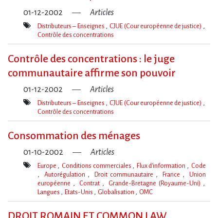
01-12-2002
Articles
Distributeurs – Enseignes
CJUE (Cour européenne de justice)
Contrôle des concentrations
Mot(s)-
clé(s)
Contrôle des concentrations : le juge
communautaire affirme son pouvoir
01-12-2002
Articles
Distributeurs – Enseignes
CJUE (Cour européenne de justice)
Contrôle des concentrations
Mot(s)-
clé(s)
Consommation des ménages
01-10-2002
Articles
Europe
Conditions commerciales
Flux d'information
Code
Autorégulation
Droit communautaire
France
Union
européenne
Contrat
Grande-Bretagne (Royaume-Uni)
Langues
Etats-Unis
Globalisation
OMC
Mot(s)-
clé(s)
DROIT ROMAIN ET COMMON LAW