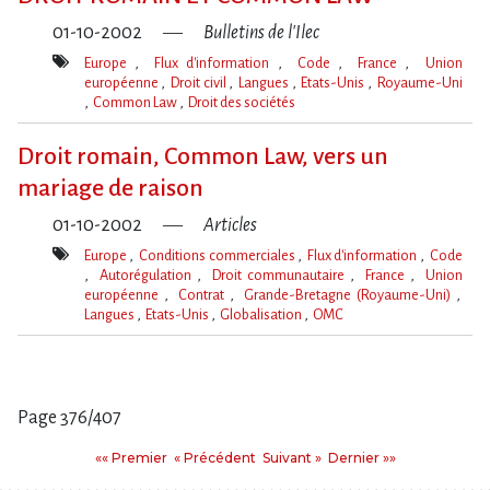
01-10-2002
Bulletins de l'Ilec
Europe
Flux d'information
Code
France
Union
européenne
Droit civil
Langues
Etats-Unis
Royaume-Uni
Common Law
Droit des sociétés
Mot(s)-
clé(s)
Droit romain, Common Law, vers un
mariage de raison
01-10-2002
Articles
Europe
Conditions commerciales
Flux d'information
Code
Autorégulation
Droit communautaire
France
Union
européenne
Contrat
Grande-Bretagne (Royaume-Uni)
Langues
Etats-Unis
Globalisation
OMC
Mot(s)-
clé(s)
Page 376/407
Pages
Premier
Précédent
Suivant
Dernier
«« Premier
« Précédent
Suivant »
Dernier »»
: