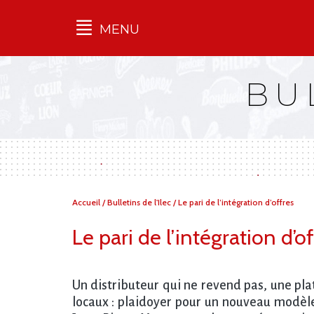
MENU
Qu'est-ce que l’Ilec
BU
Communiqués de presse
Publications
Campagnes
multimarques
Dans la presse
Vous
Accueil
/
Bulletins de l'Ilec
/
Le pari de l’intégration d’offres
êtes
ici :
Le pari de l’intégration d
Un distributeur qui ne revend pas, une pl
locaux : plaidoyer pour un nouveau modèle