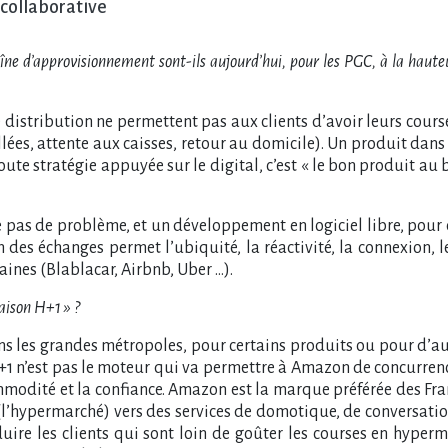
 collaborative
îne d’approvisionnement sont-ils aujourd’hui, pour les PGC, à la hauteu
 distribution ne permettent pas aux clients d’avoir leurs course
s, attente aux caisses, retour au domicile). Un produit dans l’h
oute stratégie appuyée sur le digital, c’est «
le bon produit au 
 pas de problème, et un développement en logiciel libre, pour c
on des échanges permet l’ubiquité, la réactivité, la connexion, 
nes (Blablacar, Airbnb, Uber …).
raison H+1 » ?
dans les grandes métropoles, pour certains produits ou pour d’
H+1 n’est pas le moteur qui va permettre à Amazon de concurren
ommodité et la confiance. Amazon est la marque préférée des Fran
hypermarché) vers des services de domotique, de conversationn
duire les clients qui sont loin de goûter les courses en hyper