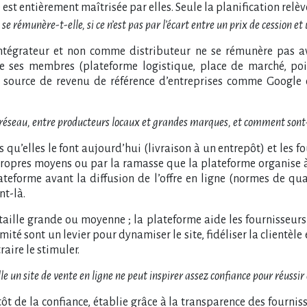
e est entièrement maîtrisée par elles. Seule la planification relè
e rémunère-t-elle, si ce n’est pas par l’écart entre un prix de cession et
tégrateur et non comme distributeur ne se rémunère pas av
 de ses membres (plateforme logistique, place de marché, po
la source de revenu de référence d’entreprises comme Google 
el réseau, entre producteurs locaux et grandes marques, et comment sont
 qu’elles le font aujourd’hui (livraison à un entrepôt) et les 
s propres moyens ou par la ramasse que la plateforme organise
ateforme avant la diffusion de l’offre en ligne (normes de qua
nt-là.
 taille grande ou moyenne
; la plateforme aide les fournisseur
oximité sont un levier pour dynamiser le site, fidéliser la clientèl
aire le stimuler.
lle un site de vente en ligne ne peut inspirer assez confiance pour réussir
utôt de la confiance, établie grâce à la transparence des fournis