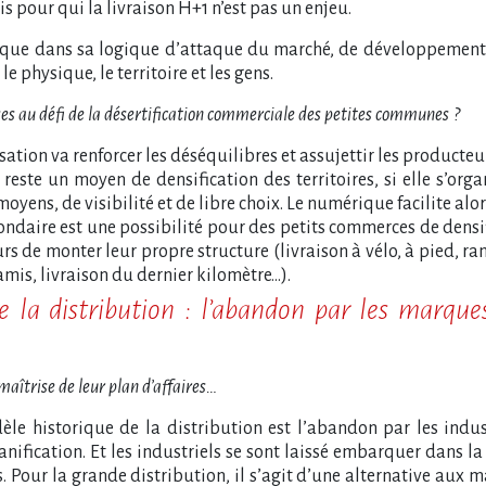
s pour qui la livraison H+1 n’est pas un enjeu.
ique dans sa logique d’attaque du marché, de développement e
e physique, le territoire et les gens.
onses au défi de la désertification commerciale des petites communes
?
lisation va renforcer les déséquilibres et assujettir les producte
 reste un moyen de densification des territoires, si elle s’org
ens, de visibilité et de libre choix. Le numérique facilite alors 
ndaire est une possibilité pour des petits commerces de densifi
 de monter leur propre structure (livraison à vélo, à pied, ra
amis, livraison du dernier kilomètre…).
e la distribution : l’abandon par les marque
 maîtrise de leur plan d’affaires…
èle historique de la distribution est l’abandon par les indus
anification. Et les industriels se sont laissé embarquer dans
. Pour la grande distribution, il s’agit d’une alternative aux