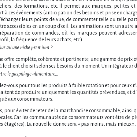
teliers, des formations, etc. Il permet aux marques, petites et
 à ces événements (anticipation des besoins et prise en charge
changer leurs points de vue, de commenter telle ou telle parti
tre accessibles en un coup d’œil. Les animations sont un autre 
 préparation de commandes, où les marques peuvent adresser 
fil, la fréquence de leurs achats, etc.).
 plus qu’une niche premium
?
ne offre complète, cohérente et pertinente, une gamme de prix e
ù le client choisit selon ses besoins du moment. Un intégrateur d
ntre le gaspillage alimentaire…
ndez-vous pour tous les produits à faible rotation et pour ceux 
uhaitent de produire uniquement les quantités prévendues, et d’
liqué aux consommateurs.
es, pour éviter de jeter de la marchandise consommable, ainsi q
 locales. Car les communautés de consommateurs vont être de pl
 étagères). La nouvelle donne sera « pas moins, mais mieux », 