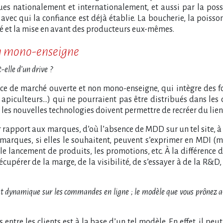
s nationalement et internationalement, et aussi par la possib
c qui la confiance est déjà établie. La boucherie, la poissonn
lité et la mise en avant des producteurs eux-mêmes.
on mono-enseigne
-elle d’un drive
?
ace de marché ouverte et non mono-enseigne, qui intègre des fo
 apiculteurs…) qui ne pourraient pas être distribués dans les 
 les nouvelles technologies doivent permettre de recréer du lien
par rapport aux marques, d’où l’absence de MDD sur un tel site, 
 marques, si elles le souhaitent, peuvent s’exprimer en MDI 
 le lancement de produits, les promotions, etc. À la différence 
écupérer de la marge, de la visibilité, de s’essayer à de la R&
fet dynamique sur les commandes en ligne
; le modèle que vous prônez a
is entre les clients est à la base d’un tel modèle. En effet, il 