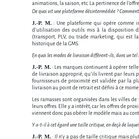
animations, la saison, etc. La pertinence de l’offr
De quoi vit une plateforme désintermédiée
? Comment s
J.-P. M.
: Une plateforme qui opère comme in
d’utilisation des outils mis à la disposition
(transport, PLV, ou trade marketing, qui est 
historique de la GMS.
En quoi les modes de livraison diffèrent-ils, dans un t
J.-P. M.
: Les marques continuent à opérer telles
de livraison approprié, qu’ils livrent par leur
fournisseurs de proximité est validée par la pl
livraison au point de retrait est défini à ce mome
Les ramasses sont organisées dans les villes de
leurs offres. Elle y a intérêt, car les offres de pr
viennent donc pas obérer le modèle mais au contr
Y a-t-il à cet égard une taille critique, en deçà de laque
J.-P. M.
: Il n’y a pas de taille critique mais pl