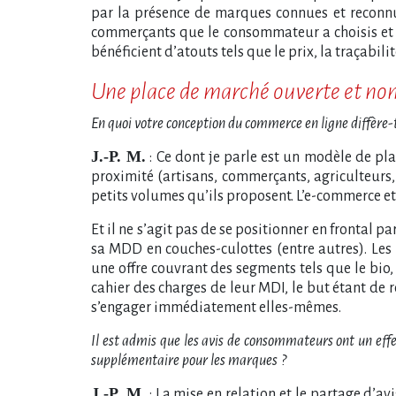
par la présence de marques connues et reconnue
commerçants que le consommateur a choisis et ave
bénéficient d’atouts tels que le prix, la traçabi
Une place de marché ouverte et n
En quoi votre conception du commerce en ligne diffère-t
J.-P. M.
: Ce dont je parle est un modèle de pl
proximité (artisans, commerçants, agriculteurs,
petits volumes qu’ils proposent. L’e-commerce et
Et il ne s’agit pas de se positionner en frontal 
sa MDD en couches-culottes (entre autres). Les
une offre couvrant des segments tels que le bio,
cahier des charges de leur MDI, le but étant de r
s’engager immédiatement elles-mêmes.
Il est admis que les avis de consommateurs ont un ef
supplémentaire pour les marques
?
J.-P. M.
: La mise en relation et le partage d’av