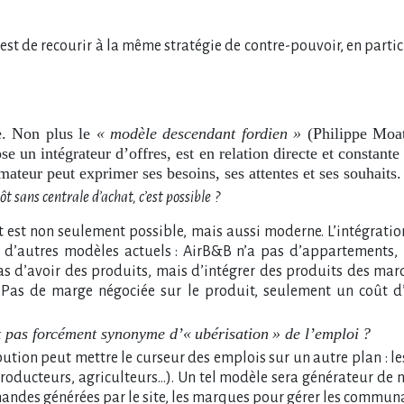
st de recourir à la même stratégie de contre-pouvoir, en partic
e. Non plus le
« modèle descendant fordien »
(Philippe Moa
e un intégrateur d’offres, est en relation directe et constant
teur peut exprimer ses besoins, ses attentes et ses souhaits. 
t sans centrale d’achat, c’est possible
?
t est non seulement possible, mais aussi moderne. L’intégratio
 d’autres modèles actuels
: AirB&B n’a pas d’appartements, 
pas d’avoir des produits, mais d’intégrer des produits des ma
n. Pas de marge négociée sur le produit, seulement un coût 
t pas forcément synonyme d’«
ubérisation
» de l’emploi
?
ution peut mettre le curseur des emplois sur un autre plan
: l
 producteurs, agriculteurs…). Un tel modèle sera générateur d
des générées par le site, les marques pour gérer les communauté