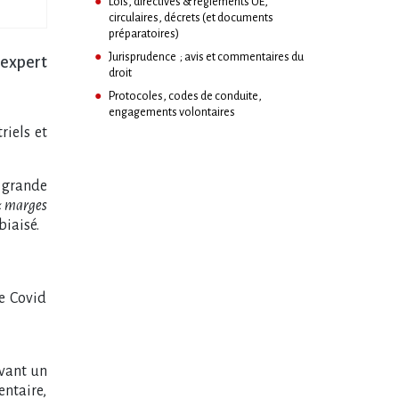
Lois, directives & règlements UE,
circulaires, décrets (et documents
préparatoires)
Jurisprudence ; avis et commentaires du
 expert
droit
Protocoles, codes de conduite,
engagements volontaires
riels et
a grande
« marges
biaisé.
le Covid
avant un
entaire,