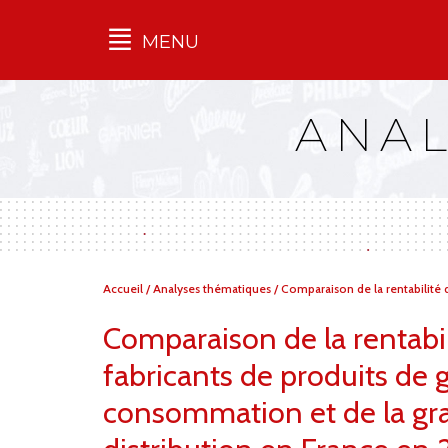
MENU
Qu'est-ce que l’Ilec
ANAL
Communiqués de presse
Publications
Campagnes
multimarques
Dans la presse
Vous
Accueil
/
Analyses thématiques
/
Comparaison de la rentabilité 
êtes
ici :
Comparaison de la rentabil
fabricants de produits de 
consommation et de la gr