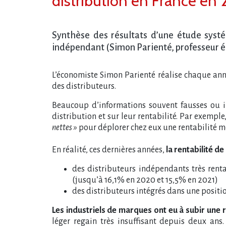
distribution en France en 
Synthèse des résultats d’une étude syst
indépendant (Simon Parienté, professeur é
L’économiste Simon Parienté réalise chaque anné
des distributeurs.
Beaucoup d​‌’informations souvent fausses ou i
distribution et sur leur rentabilité. Par exemple
nettes »
pour déplorer chez eux une rentabilité mo
En réalité, ces dernières années,
la rentabilité d
des distributeurs indépendants très renta
(jusqu​‌’à 16,1% en 2020 et 15,5% en 2021)
des distributeurs intégrés dans une positi
Les industriels de marques ont eu à subir une r
léger regain très insuffisant depuis deux ans.