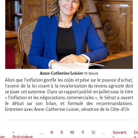
Alors que l’inflation gonfle les coûts et pèse sur le pouvoir d’achat,
l’avenir de la loi visant à la revalorisation du revenu agricole doit
se jouer cet automne. Dans un rapport publié en juillet sous le titre
« l’inflation et les négociations commerciales », le Sénat a ouvert
le débat sur son bilan, et formulé des recommandations.
Entretien avec Anne-Catherine Loisier, sénatrice de la Côte-d’Or.
…
8
9
10
11
12
…
Suivant
D
ier
Précédent