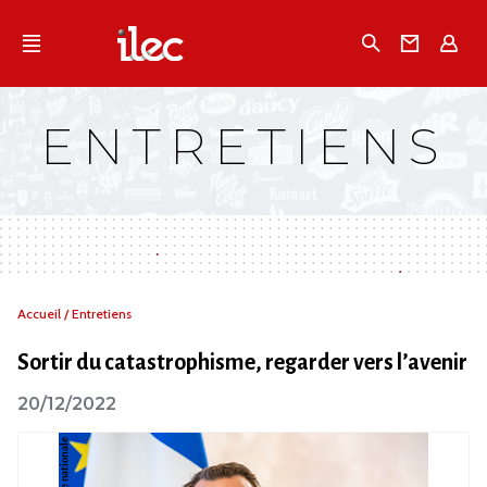
Qu'est-ce que l’Ilec
Recherche
Conta
E
Communiqués de presse
Publications
ENTRETIENS
Campagnes multimarques
Dans la presse
Vous
Accueil
/
Entretiens
êtes
ici :
Sortir du catastrophisme, regarder vers l’avenir
20/12/2022