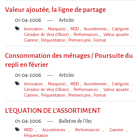
clé(s)
Valeur ajoutée, la ligne de partage
01-04-2006
Articles
Innovation
Marque(s)
MDD
Assortiments
Catégorie
Géradon de Vera (Olivier)
Performances
Valeur ajoutée
Gamme
Fréquentation
Premiers prix
Format
Mot(s)-
clé(s)
Consommation des ménages / Poursuite du
repli en février
01-04-2006
Articles
Innovation
Marque(s)
MDD
Assortiments
Catégorie
Géradon de Vera (Olivier)
Performances
Valeur ajoutée
Gamme
Fréquentation
Premiers prix
Format
Mot(s)-
clé(s)
L’EQUATION DE L​‌’ASSORTIMENT
01-04-2006
Bulletins de l'Ilec
MDD
Assortiments
Performances
Gamme
Fréquentation