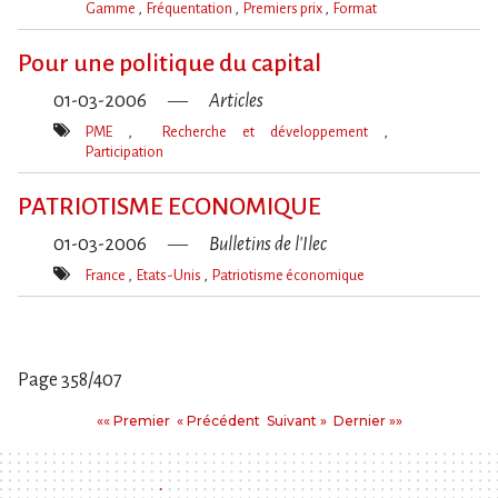
Gamme
Fréquentation
Premiers prix
Format
Mot(s)-
clé(s)
Pour une politique du capital
01-03-2006
Articles
PME
Recherche et développement
Participation
Mot(s)-
clé(s)
PATRIOTISME ECONOMIQUE
01-03-2006
Bulletins de l'Ilec
France
Etats-Unis
Patriotisme économique
Mot(s)-
clé(s)
Page 358/407
Pages
Premier
Précédent
Suivant
Dernier
«« Premier
« Précédent
Suivant »
Dernier »»
: