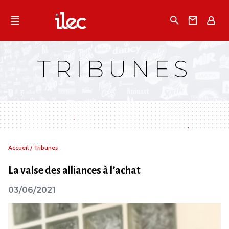
Qu'est-ce que l’Ilec
Recherche
Conta
E
Communiqués de presse
Publications
TRIBUNES
Campagnes multimarques
Dans la presse
Vous
Accueil
/
Tribunes
êtes
ici :
La valse des alliances à l’achat
03/06/2021