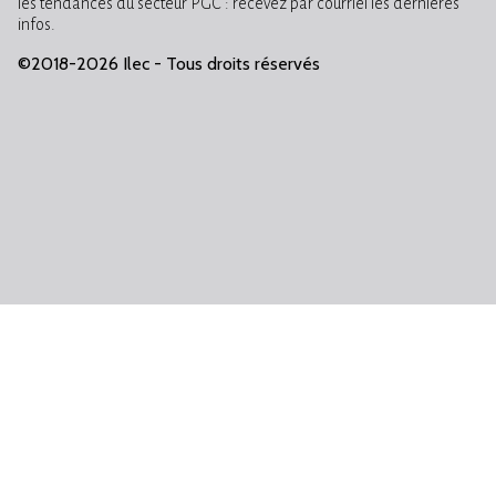
les tendances du secteur PGC : recevez par courriel les dernières
infos.
©2018-2026 Ilec - Tous droits réservés