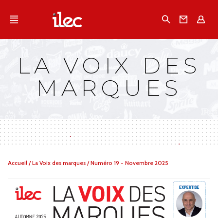
Qu'est-ce que l’Ilec
Recherche
Conta
E
Communiqués de presse
Publications
LA VOIX DES
Campagnes multimarques
MARQUES
Dans la presse
Vous
Accueil
/
La Voix des marques
/
Numéro 19 - Novembre 2025
êtes
ici :