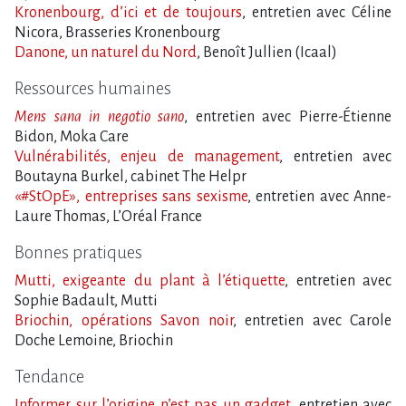
Kronenbourg, d’ici et de toujours
, entretien avec Céline
Nicora, Brasseries Kronenbourg
Danone, un naturel du Nord
, Benoît Jullien (Icaal)
Ressources humaines
Mens sana in negotio sano
, entretien avec Pierre-Étienne
Bidon, Moka Care
Vulnérabilités, enjeu de management
, entretien avec
Boutayna Burkel, cabinet The Helpr
«#StOpE», entreprises sans sexisme
, entretien avec Anne-
Laure Thomas, L​‌’Oréal France
Bonnes pratiques
Mutti, exigeante du plant à l​‌’étiquette
, entretien avec
Sophie Badault, Mutti
Briochin, opérations Savon noir
, entretien avec Carole
Doche Lemoine, Briochin
Tendance
Informer sur l​‌’origine n​‌’est pas un gadget
, entretien avec